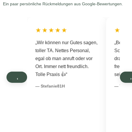
Ein paar persönliche Rückmeldungen aus Google-Bewertungen.
★★★★★
★★
„Wir können nur Gutes sagen,
„Beim No
toller TA. Nettes Personal,
Schließ
egal ob man anruft oder vor
drangen
Ort. Immer nett freundlich.
freundli
Tolle Praxis 👍“
sehr ged
‹
›
— Stefanie81H
— Tobi